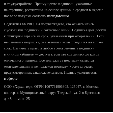
тратите много времени на поиск и вручную поднимаете
и трудоустройства. Преимущества подписки, указанные
резюме
на странице, рассчитаны на основе данных в среднем в неделю
после её покупки согласно
хотите сравнить себя с конкурентами и оценить шансы
исследованию
Подключая hh PRO, вы подтверждаете, что ознакомились
с условиями подписки и согласны с ними. Подписка даёт доступ
к функциям сервиса на срок, указанный при оформлении. Если
не отменить подписку, она автоматически продлится на тот же
срок. Вы имеете право в любое время отменить подписку
в личном кабинете — доступ к услугам сохранится до конца
оплаченного периода. Все платежи за подписку являются
окончательными и не подлежат возврату, кроме случаев,
предусмотренных законодательством. Полные условия есть
в оферте
ООО «Хэдхантер», ОГРН 1067761906805, 125047, г. Москва,
вн. тер. г. Муниципальный округ Тверской, ул. 2-я Брестская,
д. 48, помещ. 25