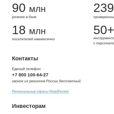
90
239
млн
резюме в базе
проверенны
18
50
млн
инструменто
посетителей ежемесячно
с персонал
Контакты
Единый телефон
+7 800 100-64-27
звонок из регионов России бесплатный
Региональные офисы HeadHunter
Москва
Инвесторам
внутригородская территория