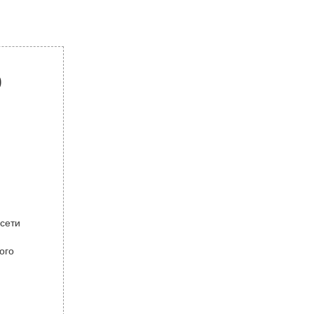
р
 сети
ого