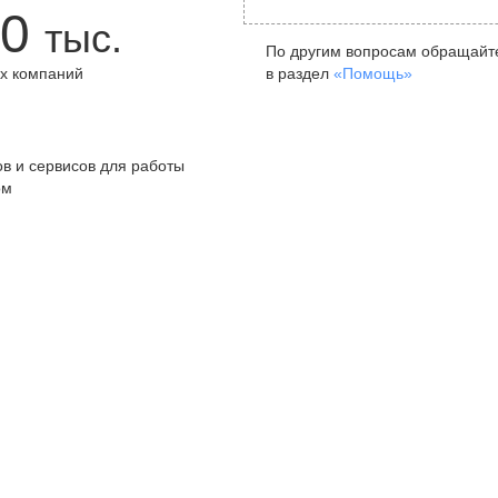
0
тыс.
По другим вопросам обращайт
х компаний
в раздел
«Помощь»
+
в и сервисов для работы
ом
Санкт-Петербург
Я
ул. Жуковского, д. 19, особняк
ул