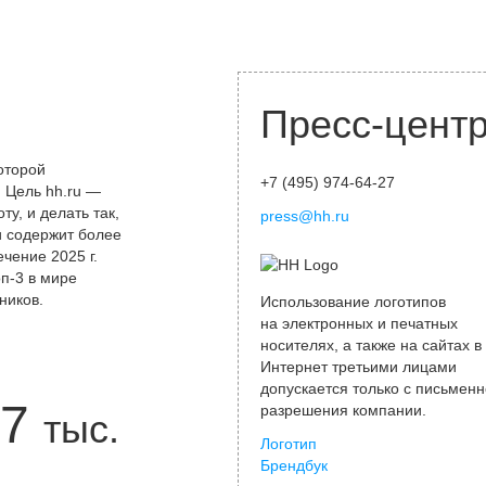
Пресс-цент
оторой
+7 (495) 974-64-27
 Цель hh.ru —
у, и делать так,
press@hh.ru
и содержит более
чение 2025 г.
оп-3 в мире
ников.
Использование логотипов
на электронных и печатных
носителях, а также на сайтах в
Интернет третьими лицами
допускается только с письменн
7
разрешения компании.
тыс.
Логотип
Брендбук