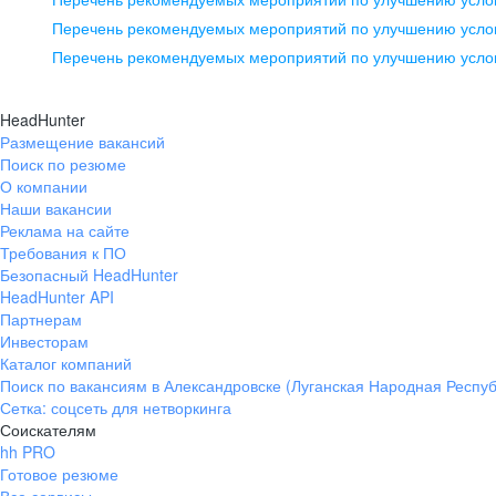
pr@ural.hh.ru
Перечень рекомендуемых мероприятий по улучшению услов
Перечень рекомендуемых мероприятий по улучшению усло
Новосибирск
ул. Большевистская, д. 35,
HeadHunter
помещение 21
Размещение вакансий
Поиск по резюме
+7 383 207-94-64
О компании
pr@nsk.hh.ru
Наши вакансии
Реклама на сайте
Требования к ПО
Безопасный HeadHunter
HeadHunter API
Партнерам
Инвесторам
Каталог компаний
Поиск по вакансиям в Александровске (Луганская Народная Респуб
Сетка: соцсеть для нетворкинга
Соискателям
hh PRO
Готовое резюме