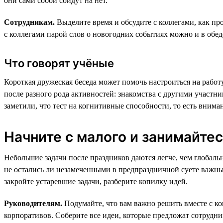
они сами собой сойдут на нет.
Сотрудникам.
Выделите время и обсудите с коллегами, как про
с коллегами парой слов о новогодних событиях можно и в обе
Что говорят учёные
Короткая дружеская беседа может помочь настроиться на рабо
после разного рода активностей: знакомства с другими участн
заметили, что тест на когнитивные способности, то есть вним
Начните с малого и занимайте
Небольшие задачи после праздников даются легче, чем глобал
не остались ли незамеченными в предпраздничной суете важные
закройте устаревшие задачи, разберите копилку идей.
Руководителям.
Подумайте, что вам важно решить вместе с ко
корпоративов. Соберите все идеи, которые предложат сотруд