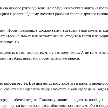
чта любого руководителя. Но праздники могут выбить из колеи
цией к работе. Одному поможет рабочий совет, а другого нужно
дни. После праздников сложно втянуться всем: ваши коллеги, кл
тайтесь на лыжах или читайте книги, сходите в гости или уеди
рировать их.
делать в этот период то, что у вас получается. А не то, что не
нот и забрасывает его после первой же записи.
во работы растёт. Все пытаются восстановить в памяти прошлог
о, сознательно сделайте паузу. Пометьте в календаре день, когда
среди рабочей недели. Главное условие — не делать вообще нич
 одни сутки вернитесь в расслабленное состояние, чтобы в сле