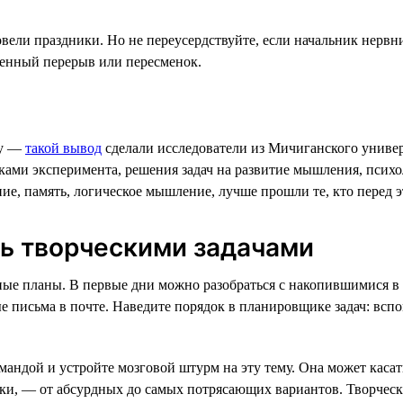
вели праздники. Но не переусердствуйте, если начальник нервн
денный перерыв или пересменок.
ту —
такой вывод
сделали исследователи из Мичиганского униве
иками эксперимента, решения задач на развитие мышления, псих
ание, память, логическое мышление, лучше прошли те, кто перед
сь творческими задачами
ьные планы. В первые дни можно разобраться с накопившимися 
 письма в почте. Наведите порядок в планировщике задач: вспо
мандой и устройте мозговой штурм на эту тему. Она может касат
ники, — от абсурдных до самых потрясающих вариантов. Творче