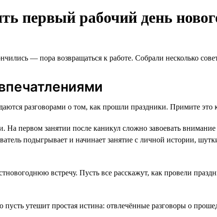
ть первый рабочий день новог
ились — пора возвращаться к работе. Собрали несколько совето
 впечатлениями
ются разговорами о том, как прошли праздники. Примите это к
и. На первом занятии после каникул сложно завоевать внимание
ватель подыгрывает и начинает занятие с личной истории, шутк
стновогоднюю встречу. Пусть все расскажут, как провели празд
то пусть утешит простая истина: отвлечённые разговоры о прош