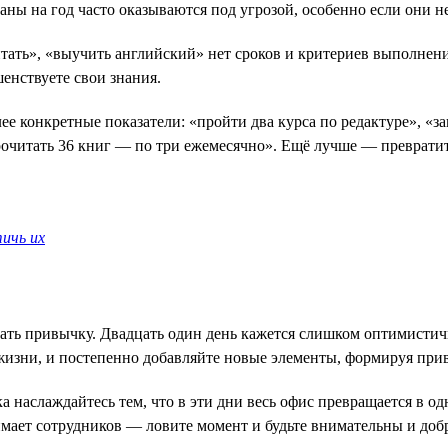
планы на год часто оказываются под угрозой, особенно если они
итать», «выучить английский» нет сроков и критериев выполнени
енствуете свои знания.
е конкретные показатели: «пройти два курса по редактуре», «за
прочитать 36 книг — по три ежемесячно». Ещё лучше — преврат
тичь их
отать привычку. Двадцать один день кажется слишком оптимисти
 жизни, и постепенно добавляйте новые элементы, формируя при
ка наслаждайтесь тем, что в эти дни весь офис превращается в
нимает сотрудников — ловите момент и будьте внимательны и добр