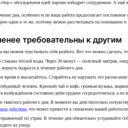
й сбор с обсуждением идей хорошо взбодрит сотрудников. А ещё
чение дня, особенно если ваша работа предполагает постоянное
ерно одни и те же, поэтому можно рассчитывать на понимание и
 менее требовательны к другим
а мы можем чувствовать себя разбито. Вот что можно сделать, чт
о стакана тёплой воды. Через 30 минут — полезный завтрак, на
 вернуть бодрость в течение рабочего дня.
 же время и высыпайтесь. Старайтесь не нарушать это расписание
збудимый человек. Крепкий чай и кофе, громкая музыка, жаркие
 в возбуждённом состоянии днём труднее сосредоточиться, а по в
ле тяжёлого рабочего дня. В моменте вы действительно почувству
вное действие
, что может привести к снижению вашей работосп
ражнений по утрам. В течение дня обязательно устраивайте себ
одите на улицу.