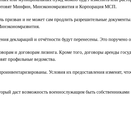
 готовят Минфин, Минэкономразвития и Корпорация МСП.
ль призван и не может сам продлить разрешительные документ
Минэкономразвития.
ения деклараций и отчётности будут перенесены. Это поручено
оворам и договорам лизинга. Кроме того, договоры аренды гос
овят профильные ведомства.
проинвентаризированы. Условия их предоставления изменят, чт
который даст возможность военнослужащим быть собственниками 