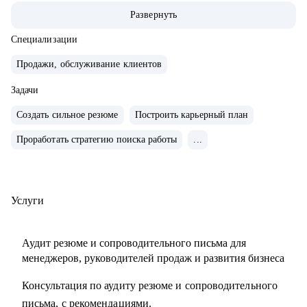
• Опыт руководства больших команд 100+ человек.
Развернуть
• Выстраивание направлений с нуля, регламенты, KPI,
мотивация.
Специализации
• Аудит и изменение действующих коммерческих
Продажи, обслуживание клиентов
процессов.
• Спикер-эксперт в Phoenix Education — бюро
Задачи
образовательных проектов.
Создать сильное резюме
Построить карьерный план
• Психологическое дополнительное образование.
Проработать стратегию поиска работы
...
С чем помогу:
• Создать резюме, привлекающее внимание и
сопроводительное письмо.
Услуги
• Как попасть в ТОП-компанию.
• Подготовиться к интервью.
Аудит резюме и сопроводительного письма для
• Определиться с карьерной целью.
менеджеров, руководителей продаж и развития бизнеса
• Разработать индивидуальный план развития с любого
Консультация по аудиту резюме и сопроводительного
уровня до руководителя подразделения.
письма, с рекомендациями.
• Разработать план работы по управлению и мотивацией