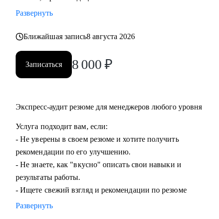
команды.
Развернуть
• Подготовиться к ревью или сложному разговору с
сотрудником/руководителем.
Ближайшая запись
8 августа 2026
8 000
₽
Кому могу помочь:
Записаться
• Специалистам всех уровней в области, операций,
категорийного менеджмента, Bizdev-менеджеров, продаж.
• Новичкам, кто только начинает свой путь и хочет
Экспресс-аудит резюме для менеджеров любого уровня
определиться с дальнейшими шагами.
• Тем, кто только стал руководителем: как работать с
Услуга подходит вам, если:
командой, выстраивать эффективные процессы,
- Не уверены в своем резюме и хотите получить
мотивировать, как работать с заказчиками и
рекомендации по его улучшению.
руководителями.
- Не знаете, как "вкусно" описать свои навыки и
• Опытным руководителям, кто испытывает сложности в
результаты работы.
работе с командой или не понимает как дальше расти.
- Ищете свежий взгляд и рекомендации по резюме
Развернуть