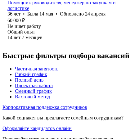
Помощник руководителя, менеджер по закупкам и
логистике
36
лет
•
Была
14 мая
•
Обновлено
24 апреля
60 000
₽
Не ищет работу
Общий опыт
14
лет
7
месяцев
Быстрые фильтры подбора вакансий
Частичная занятость
Гибкий график
Полный день
Проектная работа
Сменный график
Вахтовый метод
Корпоративная поддержка сотрудников
Какой соцпакет вы предлагаете семейным сотрудникам?
Оформляйте кандидатов онлайн
Проверяйте сотрудников и подписывайте кадровые