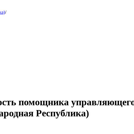
ка)
/
ость помощника управляющего 
ародная Республика)