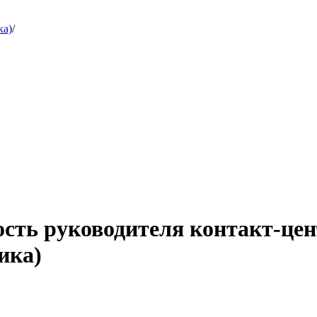
ка)
/
ость руководителя контакт-цен
ика)