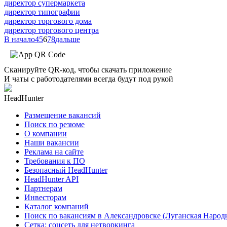
директор супермаркета
директор типографии
директор торгового дома
директор торгового центра
В начало
4
5
6
7
8
дальше
Сканируйте QR-код, чтобы скачать приложение
И чаты с работодателями всегда будут под рукой
HeadHunter
Размещение вакансий
Поиск по резюме
О компании
Наши вакансии
Реклама на сайте
Требования к ПО
Безопасный HeadHunter
HeadHunter API
Партнерам
Инвесторам
Каталог компаний
Поиск по вакансиям в Александровске (Луганская Народ
Сетка: соцсеть для нетворкинга