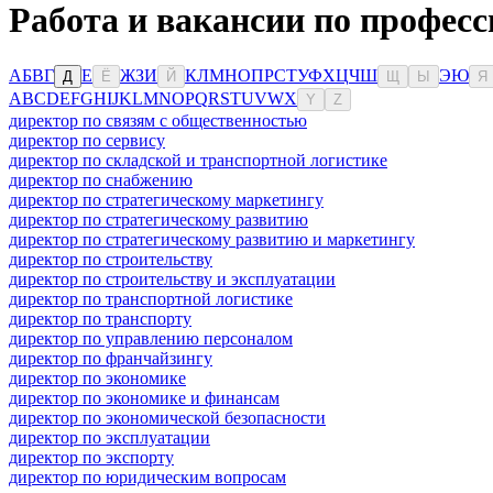
Работа и вакансии по профес
А
Б
В
Г
Е
Ж
З
И
К
Л
М
Н
О
П
Р
С
Т
У
Ф
Х
Ц
Ч
Ш
Э
Ю
Д
Ё
Й
Щ
Ы
Я
A
B
C
D
E
F
G
H
I
J
K
L
M
N
O
P
Q
R
S
T
U
V
W
X
Y
Z
директор по связям с общественностью
директор по сервису
директор по складской и транспортной логистике
директор по снабжению
директор по стратегическому маркетингу
директор по стратегическому развитию
директор по стратегическому развитию и маркетингу
директор по строительству
директор по строительству и эксплуатации
директор по транспортной логистике
директор по транспорту
директор по управлению персоналом
директор по франчайзингу
директор по экономике
директор по экономике и финансам
директор по экономической безопасности
директор по эксплуатации
директор по экспорту
директор по юридическим вопросам