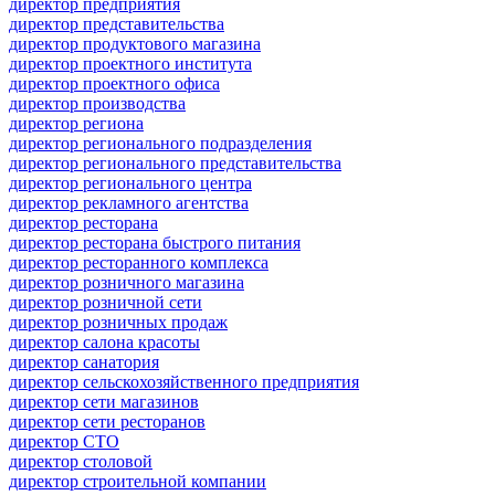
директор предприятия
директор представительства
директор продуктового магазина
директор проектного института
директор проектного офиса
директор производства
директор региона
директор регионального подразделения
директор регионального представительства
директор регионального центра
директор рекламного агентства
директор ресторана
директор ресторана быстрого питания
директор ресторанного комплекса
директор розничного магазина
директор розничной сети
директор розничных продаж
директор салона красоты
директор санатория
директор сельскохозяйственного предприятия
директор сети магазинов
директор сети ресторанов
директор СТО
директор столовой
директор строительной компании