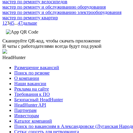
мастер по ремонту велосипедов
мастер по ремонту и обслуживанию оборудования
мастер по ремонту и обслуживанию электрооборудования
мастер по ремонту квартир
1
2
3
4
5
...
47
дальше
Сканируйте QR-код, чтобы скачать приложение
И чаты с работодателями всегда будут под рукой
HeadHunter
Размещение вакансий
Поиск по резюме
О компании
Наши вакансии
Реклама на сайте
Требования к ПО
Безопасный HeadHunter
HeadHunter API
Партнерам
Инвесторам
Каталог компаний
Поиск по вакансиям в Александровске (Луганская Народ
Сетка: соцсеть для нетворкинга