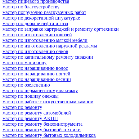
мастер пищевого производства
мастер по благоустройству
мастер погрузочно-разгрузочных работ
мастер по декоративной штукатурке
мастер по добыче нефти и газа
мастер по заправке картриджей и ремонту оргтехники
мастер по изготовлению ключей
мастер по изготовлению мягкой мебели
мастер по изготовлению наружной рекламы
мастер по изготовлению очков
мастер по капитальному ремонту скважин
мастер по маникюру
мастер по наращиванию волос
мастер по наращиванию ногтей
мастер по наращиванию ресниц
мастер по озеленению
мастер по перманентному макияжу
мастер по пошиву одежды
мастер по работе с искусственным камнем
мастер по ремонту
мастер по ремонту автомобилей
мастер по ремонту АКПП
мастер по ремонту бензоинструмента
мастер по ремонту бытовой техники
мастер по ремонту бытовых холодильников