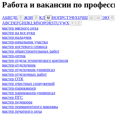
Работа и вакансии по профес
А
Б
В
Г
Д
Е
Ж
З
И
К
Л
Н
О
П
Р
С
Т
У
Ф
Х
Ц
Ч
Ш
Э
Ю
Ё
Й
М
Щ
Ы
Я
A
B
C
D
E
F
G
H
I
J
K
L
M
N
O
P
Q
R
S
T
U
V
W
X
Y
Z
мастер мясного цеха
мастер на все руки
мастер-наладчик
мастер-начальник участка
мастер ногтевого сервиса
мастер общестроительных работ
мастер-оптик
мастер отдела технического контроля
мастер-отделочник
мастер отделочник-универсал
мастер отделочных работ
мастер ОТК
мастер очистных сооружений
мастер-парикмахер
мастер парикмахер-универсал
мастер ПГС
мастер педикюра
мастер перманентного макияжа
мастер печатного цеха