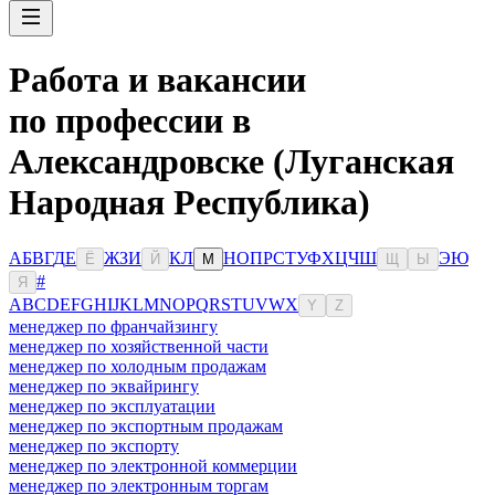
Работа и вакансии
по профессии в
Александровске (Луганская
Народная Республика)
А
Б
В
Г
Д
Е
Ж
З
И
К
Л
Н
О
П
Р
С
Т
У
Ф
Х
Ц
Ч
Ш
Э
Ю
Ё
Й
М
Щ
Ы
#
Я
A
B
C
D
E
F
G
H
I
J
K
L
M
N
O
P
Q
R
S
T
U
V
W
X
Y
Z
менеджер по франчайзингу
менеджер по хозяйственной части
менеджер по холодным продажам
менеджер по эквайрингу
менеджер по эксплуатации
менеджер по экспортным продажам
менеджер по экспорту
менеджер по электронной коммерции
менеджер по электронным торгам