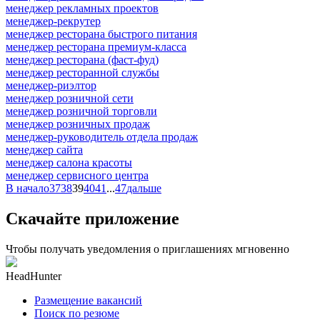
менеджер рекламных проектов
менеджер-рекрутер
менеджер ресторана быстрого питания
менеджер ресторана премиум-класса
менеджер ресторана (фаст-фуд)
менеджер ресторанной службы
менеджер-риэлтор
менеджер розничной сети
менеджер розничной торговли
менеджер розничных продаж
менеджер-руководитель отдела продаж
менеджер сайта
менеджер салона красоты
менеджер сервисного центра
В начало
37
38
39
40
41
...
47
дальше
Скачайте приложение
Чтобы получать уведомления о приглашениях мгновенно
HeadHunter
Размещение вакансий
Поиск по резюме