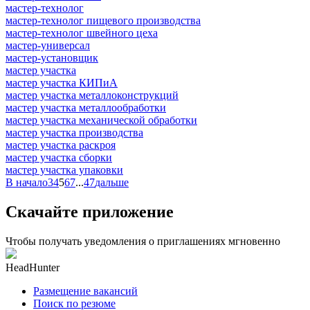
мастер-технолог
мастер-технолог пищевого производства
мастер-технолог швейного цеха
мастер-универсал
мастер-установщик
мастер участка
мастер участка КИПиА
мастер участка металлоконструкций
мастер участка металлообработки
мастер участка механической обработки
мастер участка производства
мастер участка раскроя
мастер участка сборки
мастер участка упаковки
В начало
3
4
5
6
7
...
47
дальше
Скачайте приложение
Чтобы получать уведомления о приглашениях мгновенно
HeadHunter
Размещение вакансий
Поиск по резюме