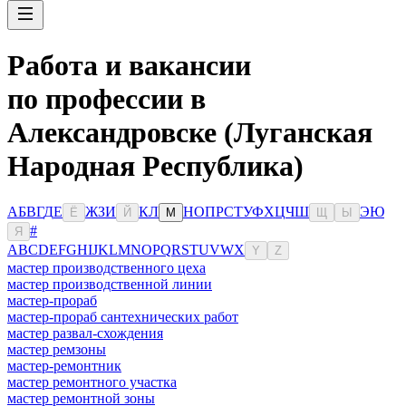
Работа и вакансии
по профессии в
Александровске (Луганская
Народная Республика)
А
Б
В
Г
Д
Е
Ж
З
И
К
Л
Н
О
П
Р
С
Т
У
Ф
Х
Ц
Ч
Ш
Э
Ю
Ё
Й
М
Щ
Ы
#
Я
A
B
C
D
E
F
G
H
I
J
K
L
M
N
O
P
Q
R
S
T
U
V
W
X
Y
Z
мастер производственного цеха
мастер производственной линии
мастер-прораб
мастер-прораб сантехнических работ
мастер развал-схождения
мастер ремзоны
мастер-ремонтник
мастер ремонтного участка
мастер ремонтной зоны