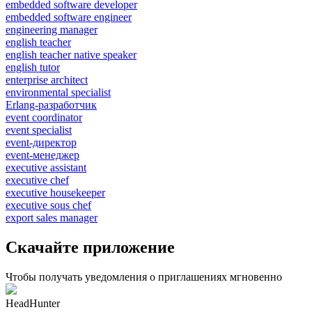
embedded software developer
embedded software engineer
engineering manager
english teacher
english teacher native speaker
english tutor
enterprise architect
environmental specialist
Erlang-разработчик
event coordinator
event specialist
event-директор
event-менеджер
executive assistant
executive chef
executive housekeeper
executive sous chef
export sales manager
Скачайте приложение
Чтобы получать уведомления о приглашениях мгновенно
HeadHunter