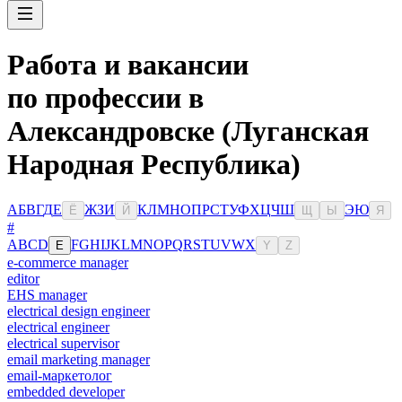
Работа и вакансии
по профессии в
Александровске (Луганская
Народная Республика)
А
Б
В
Г
Д
Е
Ж
З
И
К
Л
М
Н
О
П
Р
С
Т
У
Ф
Х
Ц
Ч
Ш
Э
Ю
Ё
Й
Щ
Ы
Я
#
A
B
C
D
F
G
H
I
J
K
L
M
N
O
P
Q
R
S
T
U
V
W
X
E
Y
Z
e-commerce manager
editor
EHS manager
electrical design engineer
electrical engineer
electrical supervisor
email marketing manager
email-маркетолог
embedded developer