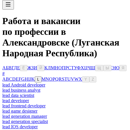
Работа и вакансии
по профессии в
Александровске (Луганская
Народная Республика)
А
Б
В
Г
Д
Е
Ж
З
И
К
Л
М
Н
О
П
Р
С
Т
У
Ф
Х
Ц
Ч
Ш
Э
Ю
Ё
Й
Щ
Ы
Я
#
A
B
C
D
E
F
G
H
I
J
K
M
N
O
P
Q
R
S
T
U
V
W
X
L
Y
Z
lead Android developer
lead business analyst
lead data scientist
lead developer
lead frontend developer
lead game designer
lead generation manager
lead generation specialist
lead IOS developer