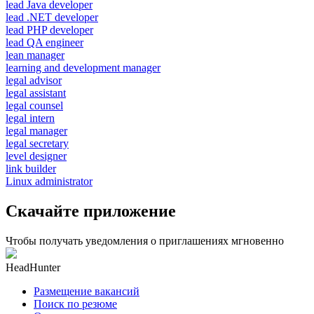
lead Java developer
lead .NET developer
lead PHP developer
lead QA engineer
lean manager
learning and development manager
legal advisor
legal assistant
legal counsel
legal intern
legal manager
legal secretary
level designer
link builder
Linux administrator
Скачайте приложение
Чтобы получать уведомления о приглашениях мгновенно
HeadHunter
Размещение вакансий
Поиск по резюме